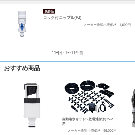
廃番品
コック付ニップル(FJ)
メーカー希望小売価格
1,600円
11
件中 1〜11件目
おすすめ商品
自動潅水セットS(乾電池付き)25㎡
用
メーカー希望小売価格
56,000円