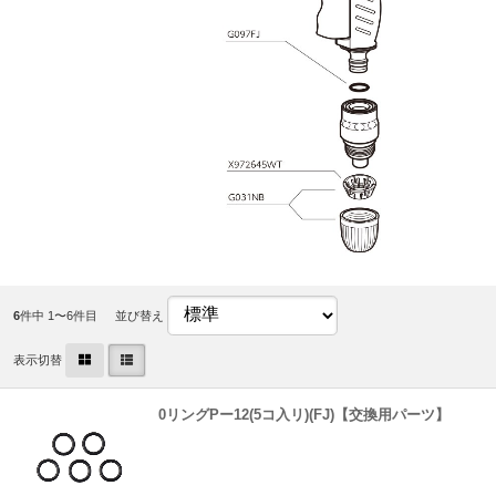
6
件中 1〜6件目
並び替え
表示切替
0リングPー12(5コ入リ)(FJ)【交換用パーツ】