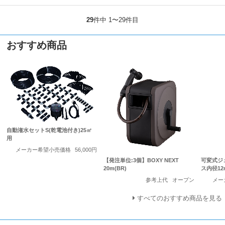
29
件中 1〜29件目
おすすめ商品
自動潅水セットS(乾電池付き)25㎡
用
メーカー希望小売価格
56,000円
【発注単位:3個】BOXY NEXT
可変式ジ
20m(BR)
ス内径12
参考上代
オープン
メー
すべてのおすすめ商品を見る