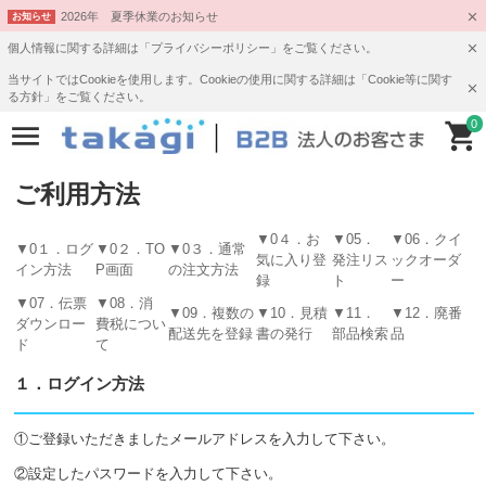
2026年 夏季休業のお知らせ
お知らせ
個人情報に関する詳細は「プライバシーポリシー」をご覧ください。
当サイトではCookieを使用します。Cookieの使用に関する詳細は「Cookie等に関す
る方針」をご覧ください。
0
ご利用方法
▼0４．お
▼05．
▼06．クイ
▼0１．ログ
▼0２．TO
▼0３．通常
気に入り登
発注リス
ックオーダ
イン方法
P画面
の注文方法
録
ト
ー
▼07．伝票
▼08．消
▼09．複数の
▼10．見積
▼11．
▼12．廃番
ダウンロー
費税につい
配送先を登録
書の発行
部品検索
品
ド
て
１．ログイン方法
①ご登録いただきましたメールアドレスを入力して下さい。
②設定したパスワードを入力して下さい。