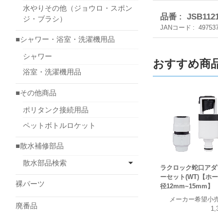
水やりその他（ジョウロ・スポン
品番
JSB112
ジ・ブラシ）
JANコード
49753
■シャワー・浴室・洗濯機用品
シャワー
おすすめ商
浴室・洗濯機用品
■その他商品
ポリタンク接続用品
ペットボトルロケット
■散水補修部品
散水部品検索
ラクロック蛇口アダ
ーセット(WT)【ホ
裸パーツ
径12mm~15mm】
メーカー希望小
廃番品
1,