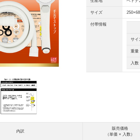
生産地
ベトナ
サイズ
250×6
付帯情報
サイ
重量
入数
販売価格
内訳
（単価 × 入数）