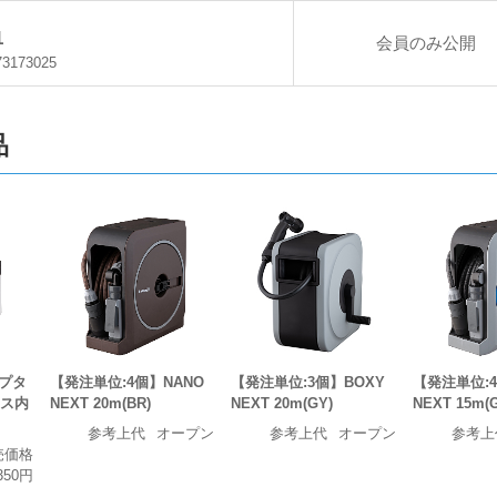
1
会員のみ公開
73173025
品
プタ
【発注単位:4個】NANO
【発注単位:3個】BOXY
【発注単位:4
ース内
NEXT 20m(BR)
NEXT 20m(GY)
NEXT 15m(
参考上代
オープン
参考上代
オープン
参考上
売価格
350円