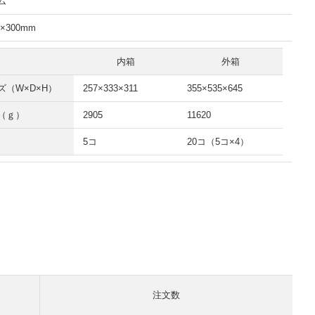
ム
8×300mm
内箱
外箱
ズ（W×D×H）
257×333×311
355×535×645
（ｇ）
2905
11620
5コ
20コ（5コ×4）
注文数