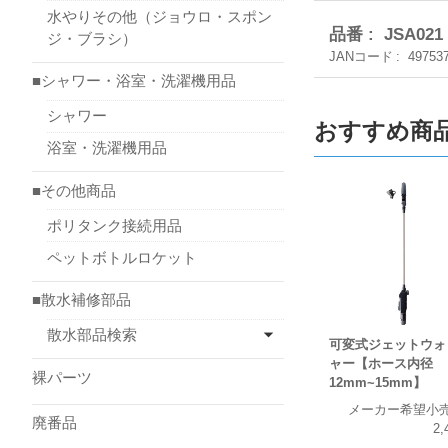
水やりその他（ジョウロ・スポン
品番
JSA021 
ジ・ブラシ）
JANコード
49753
■シャワー・浴室・洗濯機用品
シャワー
おすすめ商
浴室・洗濯機用品
■その他商品
ポリタンク接続用品
ペットボトルロケット
■散水補修部品
散水部品検索
可変式ジェットウォ
ャー【ホース内径
裸パーツ
12mm~15mm】
メーカー希望小
廃番品
2,