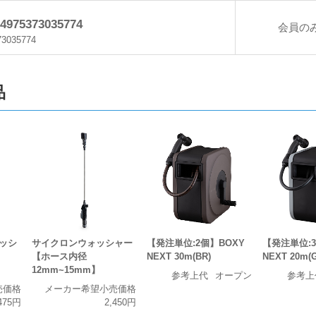
4975373035774
会員の
73035774
品
ッシ
サイクロンウォッシャー
【発注単位:2個】BOXY
【発注単位:3
【ホース内径
NEXT 30m(BR)
NEXT 20m(
12mm~15mm】
参考上代
オープン
参考上
売価格
メーカー希望小売価格
475円
2,450円