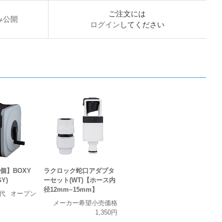
ご注文には
み公開
ログイン
してください
個】BOXY
ラクロック蛇口アダプタ
GY)
ーセット(WT)【ホース内
径12mm~15mm】
代
オープン
メーカー希望小売価格
1,350円