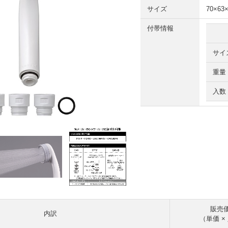
サイズ
70×63
付帯情報
サイ
重量
入数
販売
内訳
（単価 ×