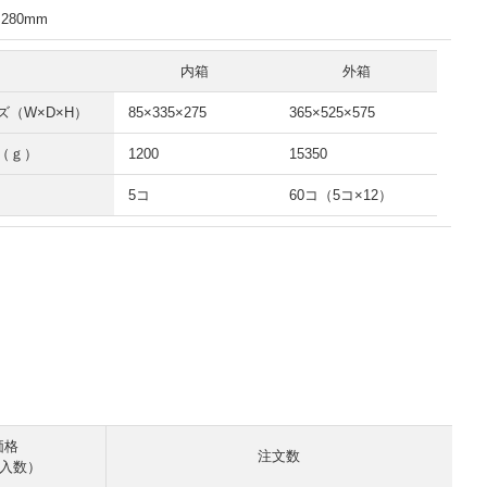
×280mm
内箱
外箱
ズ（W×D×H）
85×335×275
365×525×575
（ｇ）
1200
15350
5コ
60コ（5コ×12）
価格
注文数
 入数）