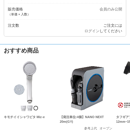
販売価格
会員のみ公開
（単価 × 入数）
注文数
ご注文には
ログイン
してください
おすすめ商品
キモチイイシャワピタ Miz-e
【発注単位:4個】NANO NEXT
タフギア
20m(GY)
12mm~
参考上代
オープン