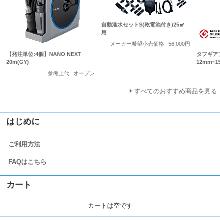
自動潅水セットS(乾電池付き)25㎡
用
メーカー希望小売価格
56,000円
【発注単位:4個】NANO NEXT
タフギア
20m(GY)
12mm~
参考上代
オープン
すべてのおすすめ商品を見る
はじめに
ご利用方法
FAQはこちら
カート
カートは空です