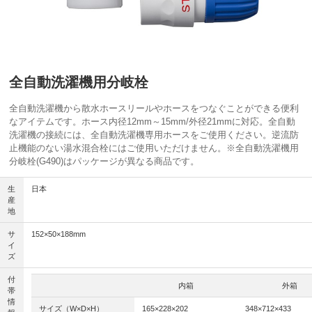
全自動洗濯機用分岐栓
全自動洗濯機から散水ホースリールやホースをつなぐことができる便利
なアイテムです。ホース内径12mm～15mm/外径21mmに対応。全自動
洗濯機の接続には、全自動洗濯機専用ホースをご使用ください。逆流防
止機能のない湯水混合栓にはご使用いただけません。※全自動洗濯機用
分岐栓(G490)はパッケージが異なる商品です。
生
日本
産
地
サ
152×50×188mm
イ
ズ
付
内箱
外箱
帯
情
サイズ（W×D×H）
165×228×202
348×712×433