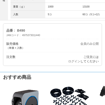
報
重量（ｇ）
1000
13100
入数
5コ
60コ（5コ×12）
品番
B490
JANコード
4975373011440
販売価格
会員のみ公開
（単価 × 入数）
注文数
ご注文には
ログイン
してください
おすすめ商品